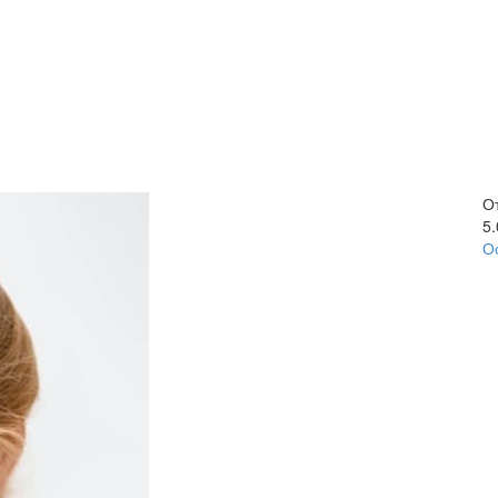
О
5
О